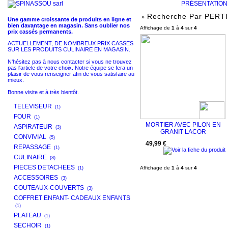
PRÉSENTATIO
Recherche Par PERT
»
Une gamme croissante de produits en ligne et
bien davantage en magasin. Sans oublier nos
Affichage de
1
à
4
sur
4
prix cassés permanents.
ACTUELLEMENT, DE NOMBREUX PRIX CASSES
SUR LES PRODUITS CULINAIRE EN MAGASIN.
N'hésitez pas à nous contacter si vous ne trouvez
pas l'article de votre choix. Notre équipe se fera un
plaisir de vous renseigner afin de vous satisfaire au
mieux.
Bonne visite et à très bientôt.
TELEVISEUR
(1)
FOUR
(1)
MORTIER AVEC PILON EN
ASPIRATEUR
(3)
GRANIT LACOR
CONVIVIAL
(5)
49,99 €
REPASSAGE
(1)
CULINAIRE
(8)
PIECES DETACHEES
Affichage de
1
à
4
sur
4
(1)
ACCESSOIRES
(3)
COUTEAUX-COUVERTS
(3)
COFFRET ENFANT- CADEAUX ENFANTS
(1)
PLATEAU
(1)
SECHOIR
(1)