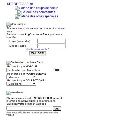
SET DE TABLE
(1)
inscrivez-
Si vous n'avez pas encore de compte,
vous
!
Saisissez votre
Login
et votre
Pass
pour vous
identifier.
Login (Votre Mail)
Mot de Passe
Mot de passe oublié ?
Recherche par
MOT-CLÉ
Recherche par
FOURNISSEURS
Recherche par
COLLECTIONS
Abonnez-vous à notre
NEWSLETTER
, pour être
informé des nouveautés, des promotions.
Saisissez votre e-mail et validez !
Pour vous désabonner, saisissez votre e-mail et
validez !