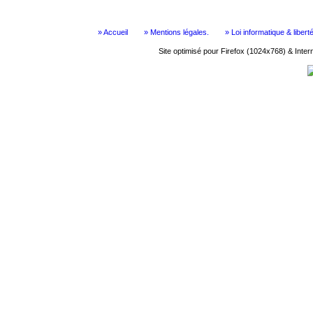
» Accueil
» Mentions légales.
» Loi informatique & libert
Site optimisé pour Firefox (1024x768) & Inte