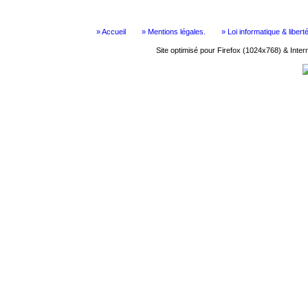
» Accueil
» Mentions légales.
» Loi informatique & libert
Site optimisé pour Firefox (1024x768) & Inte