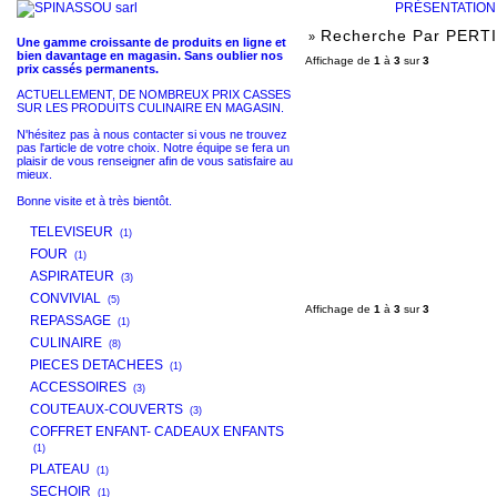
PRÉSENTATIO
Recherche Par PERT
»
Une gamme croissante de produits en ligne et
bien davantage en magasin. Sans oublier nos
Affichage de
1
à
3
sur
3
prix cassés permanents.
ACTUELLEMENT, DE NOMBREUX PRIX CASSES
SUR LES PRODUITS CULINAIRE EN MAGASIN.
N'hésitez pas à nous contacter si vous ne trouvez
pas l'article de votre choix. Notre équipe se fera un
plaisir de vous renseigner afin de vous satisfaire au
mieux.
Bonne visite et à très bientôt.
TELEVISEUR
(1)
FOUR
(1)
ASPIRATEUR
(3)
CONVIVIAL
(5)
Affichage de
1
à
3
sur
3
REPASSAGE
(1)
CULINAIRE
(8)
PIECES DETACHEES
(1)
ACCESSOIRES
(3)
COUTEAUX-COUVERTS
(3)
COFFRET ENFANT- CADEAUX ENFANTS
(1)
PLATEAU
(1)
SECHOIR
(1)