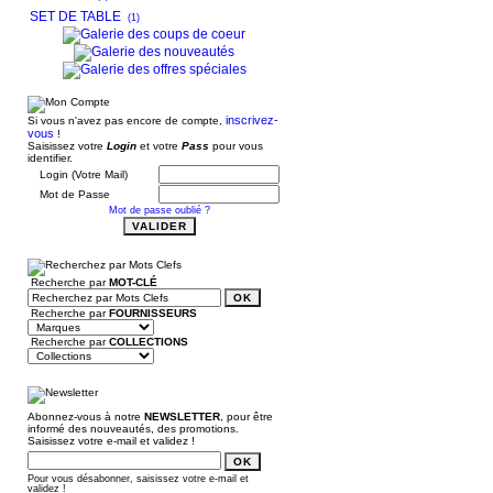
SET DE TABLE
(1)
inscrivez-
Si vous n'avez pas encore de compte,
vous
!
Saisissez votre
Login
et votre
Pass
pour vous
identifier.
Login (Votre Mail)
Mot de Passe
Mot de passe oublié ?
Recherche par
MOT-CLÉ
Recherche par
FOURNISSEURS
Recherche par
COLLECTIONS
Abonnez-vous à notre
NEWSLETTER
, pour être
informé des nouveautés, des promotions.
Saisissez votre e-mail et validez !
Pour vous désabonner, saisissez votre e-mail et
validez !